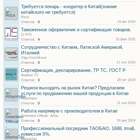
Требуется пекарь - кондитер в Китай(знание
китайского не требуется)
Roza
19 авг 2019
Ответов:
0
Таможенное оформление и сертификация товаров.
Q-SYS
15 фев 2025
Ответов:
4
Сотрудничество с Китаем, Латиской Америкой,
Италией
Olga Gorshkova
17 сен 2019
Ответов:
0
Сертификация, декларирование, ТР ТС, ГОСТ Р
Формат ТС
28 окт 2019
Ответов:
0
Решили выходить на рынок Китая? Предлагаем
услуги по продвижению вашей продукции в Китае
Altayimpex
11 сен 2019
Ответов:
0
Работа напрямую с производителем в Китае
Greentest Official - Anna
26 дек 2019
Ответов:
0
Профессиональный посредник ТАОБАО, 1688, tmall,
комиссия 5%.
MarinaTao