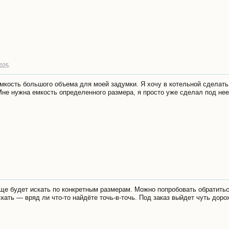
2025
.
кость большого объема для моей задумки. Я хочу в котельной сделать 
Мне нужна емкость определенного размера, я просто уже сделал под нее
още будет искать по конкретным размерам. Можно попробовать обратить
ать — вряд ли что-то найдёте точь-в-точь. Под заказ выйдет чуть дорож