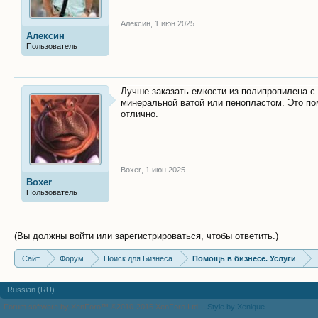
Алексин
,
1 июн 2025
Алексин
Пользователь
Лучше заказать емкости из полипропилена с
минеральной ватой или пенопластом. Это пом
отлично.
Boxer
,
1 июн 2025
Boxer
Пользователь
(Вы должны войти или зарегистрироваться, чтобы ответить.)
Сайт
Форум
Поиск для Бизнеса
Помощь в бизнесе. Услуги
Russian (RU)
Forum software by XenForo™
©2010-2016 XenForo Ltd.
·
Style by Xenique