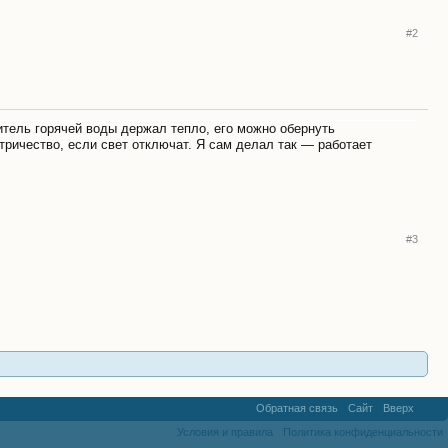
#2
итель горячей воды держал тепло, его можно обернуть
тричество, если свет отключат. Я сам делал так — работает
#3
Обратная связь
Сайт
Вверх
Условия и правила
Политика конфиденциальности