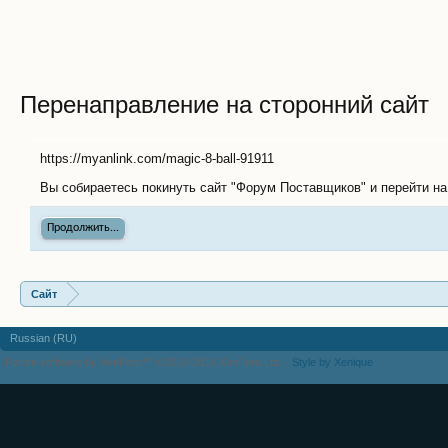
Перенаправление на сторонний сайт
https://myanlink.com/magic-8-ball-91911
Вы собираетесь покинуть сайт "Форум Поставщиков" и перейти на 
Продолжить...
Сайт
Russian (RU)
Forum software by XenForo™
©2010-2016 XenForo Ltd.
·
Style by Xenique